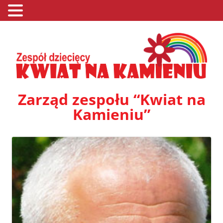
Zarząd zespołu “Kwiat na
Kamieniu”