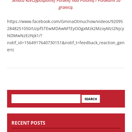
Senatu Rzeczypospolitej Polskiej nad Polonią i Polakami za
granicą.
https://www.facebook.com/GminaOtmuchow/videos/92095
2848251050/UzpfSTEwMDAwMTEyODgxMzk2MzoyMzI2Njcy
NDMwNzEzNjk1/?
notif_id=1564917640730151&notif_t=feedback_reaction_gen
eric
Search
for:
RECENT POSTS