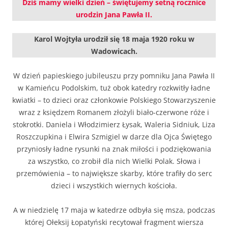
Dziś mamy wielki dzień – świętujemy setną rocznice
urodzin Jana Pawła II.
Karol Wojtyła urodził się 18 maja 1920 roku w
Wadowicach.
W dzień papieskiego jubileuszu przy pomniku Jana Pawła II
w Kamieńcu Podolskim, tuż obok katedry rozkwitły ładne
kwiatki – to dzieci oraz członkowie Polskiego Stowarzyszenie
wraz z księdzem Romanem złożyli biało-czerwone róże i
stokrotki. Daniela i Włodzimierz Łysak, Waleria Sidniuk, Liza
Roszczupkina i Elwira Szmigiel w darze dla Ojca Świętego
przyniosły ładne rysunki na znak miłości i podziękowania
za wszystko, co zrobił dla nich Wielki Polak. Słowa i
przemówienia – to największe skarby, które trafiły do serc
dzieci i wszystkich wiernych kościoła.
A w niedzielę 17 maja w katedrze odbyła się msza, podczas
której Ołeksij Łopatyński recytował fragment wiersza