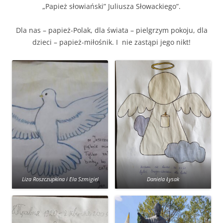
„Papież słowiański” Juliusza Słowackiego”.
Dla nas – papież-Polak, dla świata – pielgrzym pokoju, dla
dzieci – papież-miłośnik. I nie zastąpi jego nikt!
Liza Roszczupkina i Ela Szmigiel
Daniela Łysak