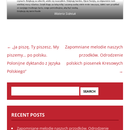
Waleria Sidniuk
Post
←
„Ja piszę, Ty piszesz, My
Zapomniane melodie naszych
navigation
piszemy… po polsku.
przodków. Odrodzenie
Polonijne dyktando z Języka
polskich piosenek Kresowych
Polskiego”
→
Search
for:
RECENT POSTS
Zapomniane melodie naszych przodków. Odrodzenie